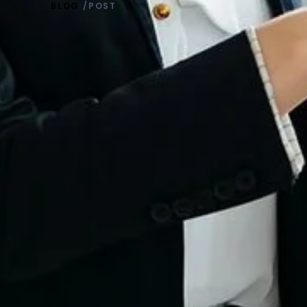
BLOG
/POST