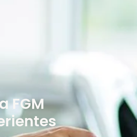
 a FGM
erientes