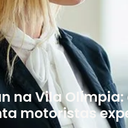
n na Vila Olímpia:
ta motoristas exp